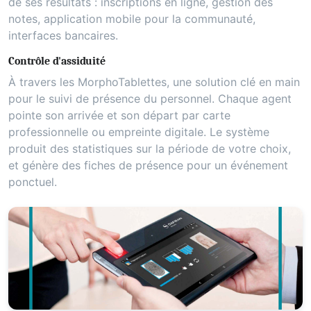
de ses résultats : inscriptions en ligne, gestion des
notes, application mobile pour la communauté,
interfaces bancaires.
Contrôle d'assiduité
À travers les MorphoTablettes, une solution clé en main
pour le suivi de présence du personnel. Chaque agent
pointe son arrivée et son départ par carte
professionnelle ou empreinte digitale. Le système
produit des statistiques sur la période de votre choix,
et génère des fiches de présence pour un événement
ponctuel.