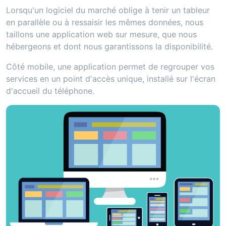
Lorsqu'un logiciel du marché oblige à tenir un tableur
en parallèle ou à ressaisir les mêmes données, nous
taillons une application web sur mesure, que nous
hébergeons et dont nous garantissons la disponibilité.
Côté mobile, une application permet de regrouper vos
services en un point d'accès unique, installé sur l'écran
d'accueil du téléphone.