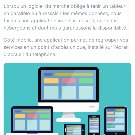
Lorsqu'un logiciel du marché oblige à tenir un tableur
en parallèle ou à ressaisir les mêmes données, nous
taillons une application web sur mesure, que nous
hébergeons et dont nous garantissons la disponibilité.
Côté mobile, une application permet de regrouper vos
services en un point d'accès unique, installé sur l'écran
d'accueil du téléphone.