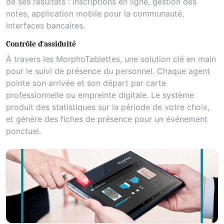
de ses résultats : inscriptions en ligne, gestion des
notes, application mobile pour la communauté,
interfaces bancaires.
Contrôle d'assiduité
À travers les MorphoTablettes, une solution clé en main
pour le suivi de présence du personnel. Chaque agent
pointe son arrivée et son départ par carte
professionnelle ou empreinte digitale. Le système
produit des statistiques sur la période de votre choix,
et génère des fiches de présence pour un événement
ponctuel.