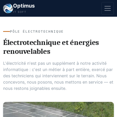
Optimus
IT SOFT
PÔLE ÉLECTROTECHNIQUE
Électrotechnique et énergies
renouvelables
L'électricité n'est pas un supplément à notre activité
informatique : c'est un métier à part entière, exercé par
des techniciens qui interviennent sur le terrain. Nous
concevons, nous posons, nous mettons en service — et
nous restons joignables ensuite.